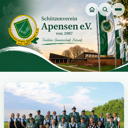
Unsere Würdenträger
Veranstaltungen
Dart-Sparte
Jungschützenverein
Jugendgruppe