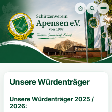
Unsere Würdenträger
Veranstaltungen
Dart-Sparte
Unsere Würdenträger
Jungschützenverein
Jugendgruppe
Unsere Würdenträger 2025 /
2026: