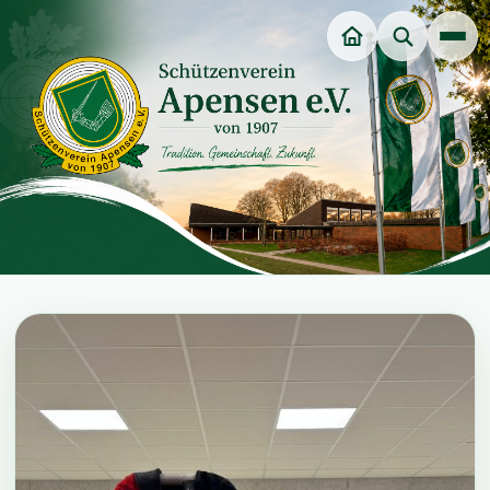
Unsere Würdenträger
Veranstaltungen
Dart-Sparte
Jungschützenverein
Jugendgruppe