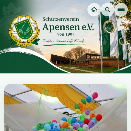
Unsere Würdenträger
Veranstaltungen
Dart-Sparte
Jungschützenverein
Jugendgruppe