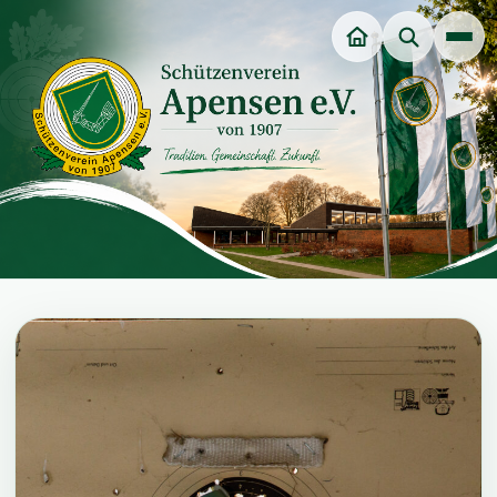
Unsere Würdenträger
Veranstaltungen
Dart-Sparte
Jungschützenverein
Jugendgruppe